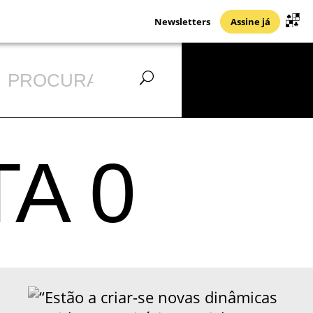
Newsletters
Assine já
A 0