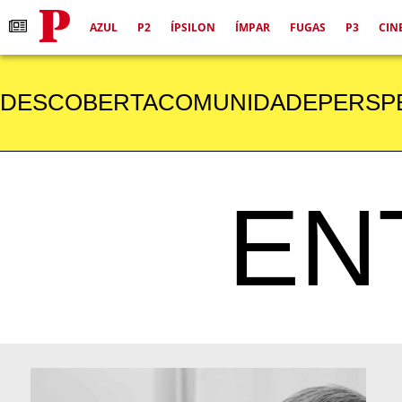
AZUL
P2
ÍPSILON
ÍMPAR
FUGAS
P3
CIN
DESCOBERTA
COMUNIDADE
PERSP
EN