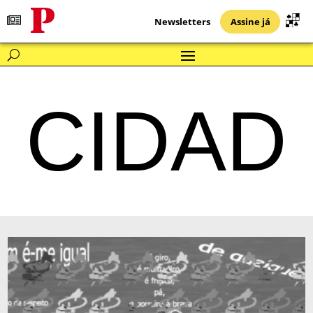
Newsletters
Assine já
CIDAD
E