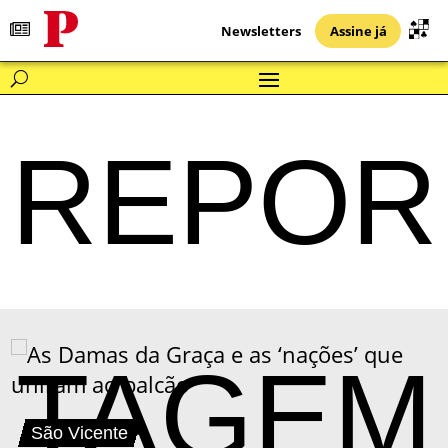
Newsletters
Assine já
REPOR
TAGEM
São Vicente