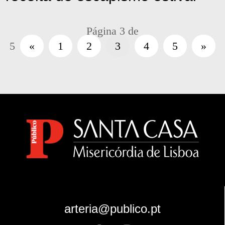
Página 3 de
5
«
1
2
3
4
5
»
arteria@publico.pt