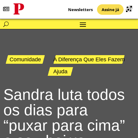
Newsletters
Assine já
Comunidade
A Diferença Que Eles Fazem
Ajuda
Sandra luta todos
os dias para
“puxar para cima”