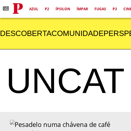
AZUL
P2
ÍPSILON
ÍMPAR
FUGAS
P3
CIN
DESCOBERTA
COMUNIDADE
PERSP
UNCAT