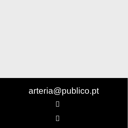
arteria@publico.pt
Follow
Follow