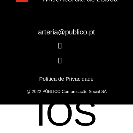
arteria@publico.pt
CRITÉR
Follow
Follow
Política de Privacidade
@ 2022 PÚBLICO Comunicação Social SA
IOS
D
e
s
i