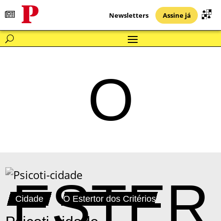
Newsletters
Assine já
O
ESTER
Cidade
O Estertor dos Critérios