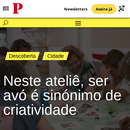
Newsletters
Assine já
Descoberta
Cidade
Neste ateliê, ser
avó é sinónimo de
criatividade