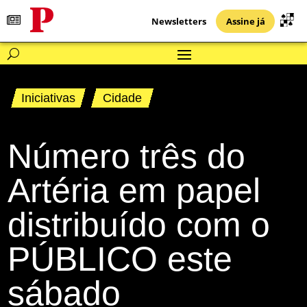
Newsletters
Assine já
Iniciativas
Cidade
Número três do
Artéria em papel
distribuído com o
PÚBLICO este
sábado