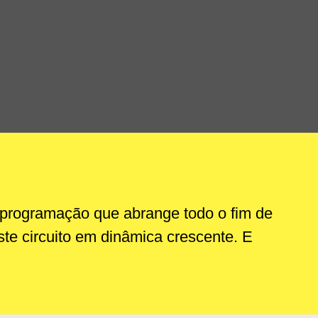
programação que abrange todo o fim de
ste circuito em dinâmica crescente. E