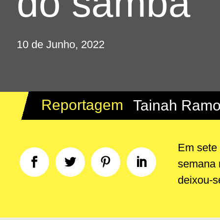
do samba
10 de Junho, 2022
Reportagem
Tainah Ram
Em sete 
semana n
deixou-se