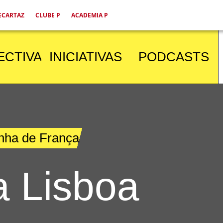
ECARTAZ
CLUBE P
ACADEMIA P
ECTIVA
INICIATIVAS
PODCASTS
nha de França
a Lisboa