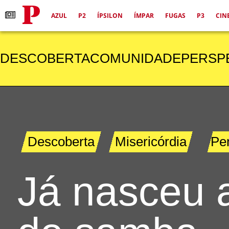
AZUL
P2
ÍPSILON
ÍMPAR
FUGAS
P3
CIN
DESCOBERTA
COMUNIDADE
PERSP
Descoberta
Misericórdia
Pe
Já nasceu 