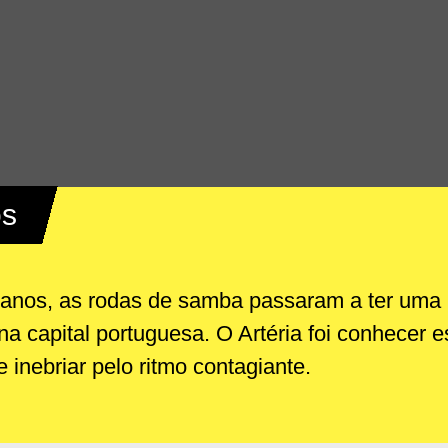
os
anos, as rodas de samba passaram a ter uma 
a capital portuguesa. O Artéria foi conhecer e
 inebriar pelo ritmo contagiante.