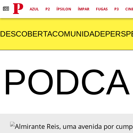
AZUL
P2
ÍPSILON
ÍMPAR
FUGAS
P3
CIN
DESCOBERTA
COMUNIDADE
PERSP
PODCA