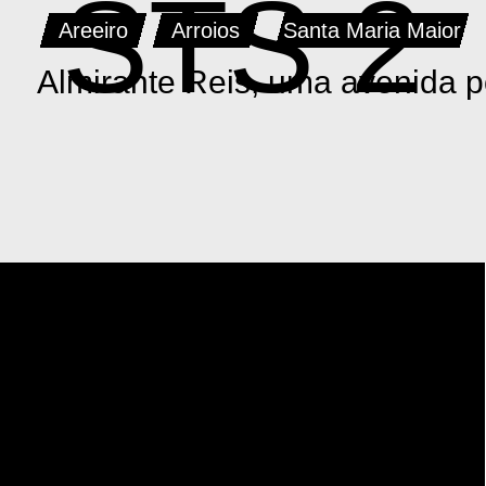
STS 2
Areeiro
Arroios
Santa Maria Maior
Almirante Reis, uma avenida p